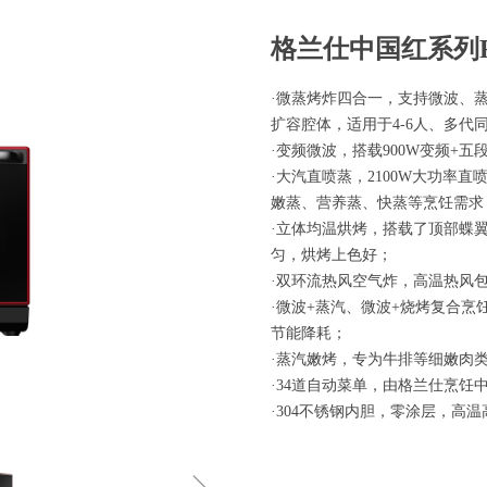
格兰仕中国红系列
·微蒸烤炸四合一，支持微波、
扩容腔体，适用于4-6人、多代
·变频微波，搭载900W变频+
·大汽直喷蒸，2100W大功率直
嫩蒸、营养蒸、快蒸等烹饪需求
·立体均温烘烤，搭载了顶部蝶
匀，烘烤上色好；
·双环流热风空气炸，高温热风
·微波+蒸汽、微波+烧烤复合
节能降耗；
·蒸汽嫩烤，专为牛排等细嫩肉
·34道自动菜单，由格兰仕烹
·304不锈钢内胆，零涂层，高