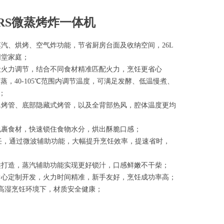
RS微蒸烤炸一体机
蒸汽、烘烤、空气炸功能，节省厨房台面及收纳空间，26L
同堂家庭；
五段火力调节，结合不同食材精准匹配火力，烹饪更省心
喷蒸，40-105℃范围内调节温度，可满足发酵、低温慢煮、
；
翼烤管、底部隐藏式烤管，以及全背部热风，腔体温度更均
包裹食材，快速锁住食物水分，烘出酥脆口感；
烹饪，通过微波辅助功能，大幅提升烹饪效率，提速省时，
类打造，蒸汽辅助功能实现更好锁汁，口感鲜嫩不干柴；
饪中心定制开发，火力时间精准，新手友好，烹饪成功率高；
温高湿烹饪环境下，材质安全健康；