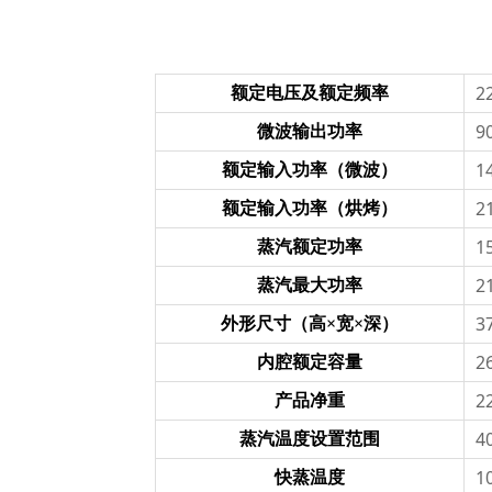
2
额定电压及额定频率
9
微波输出功率
1
额定输入功率（微波）
2
额定输入功率（烘烤）
1
蒸汽额定功率
2
蒸汽最大功率
3
外形尺寸（高×宽×深）
2
内腔额定容量
2
产品净重
4
蒸汽温度设置范围
1
快蒸温度