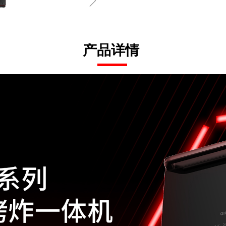
ꁇ
产品详情