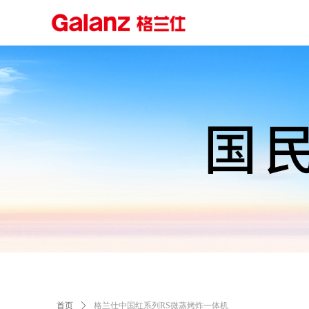
首页
ꄲ
格兰仕中国红系列RS微蒸烤炸一体机