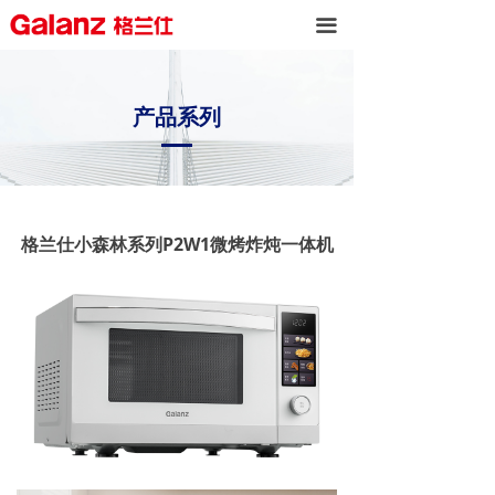
끀
产品系列
格兰仕小森林系列P2W1微烤炸炖一体机