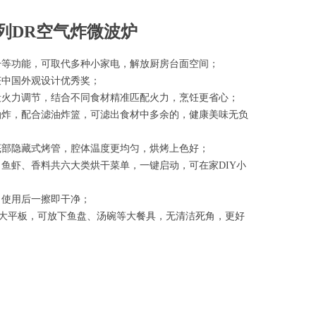
列DR空气炸微波炉
干等功能，可取代多种小家电，解放厨房台面空间；
获中国外观设计优秀奖；
五段火力调节，结合不同食材精准匹配火力，烹饪更省心；
油炸，配合滤油炸篮，可滤出食材中多余的，健康美味无负
底部隐藏式烤管，腔体温度更均匀，烘烤上色好；
、鱼虾、香料共六大类烘干菜单，一键启动，可在家DIY小
，使用后一擦即干净；
扩容大平板，可放下鱼盘、汤碗等大餐具，无清洁死角，更好