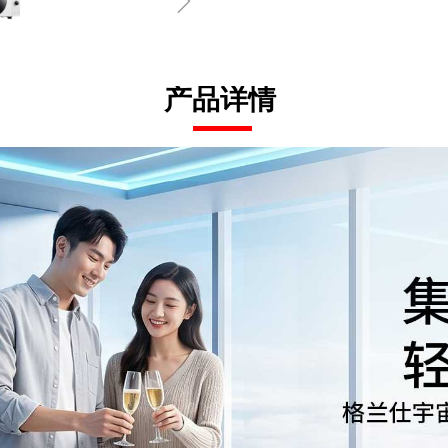
ꁇ
产品详情