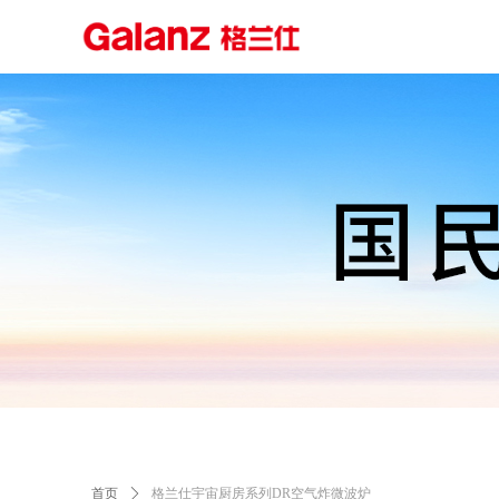
首页
ꄲ
格兰仕宇宙厨房系列DR空气炸微波炉