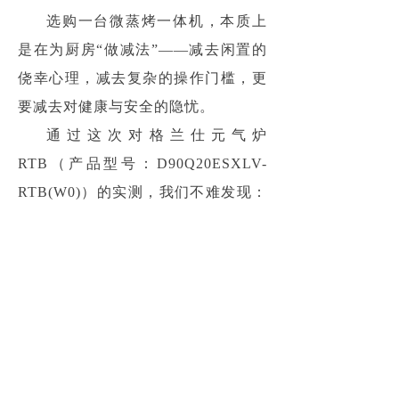
选购一台微蒸烤一体机，本质上
是在为厨房“做减法”——减去闲置的
侥幸心理，减去复杂的操作门槛，更
要减去对健康与安全的隐忧。
通过这次对格兰仕元气炉
RTB（产品型号：D90Q20ESXLV-
RTB(W0)）的实测，我们不难发现：
真正的“好用”，不是参数的简单堆
砌，而是从实际烹饪场景倒推出来的
细节诚意。无论是20L横向扩容对家
庭结构的包容，还是304食品级不锈
钢内胆对母婴安全的坚守；无论是用
实测数据（蒸提速46%、烤提速
50%、脱脂率22.4%）打破“功能鸡