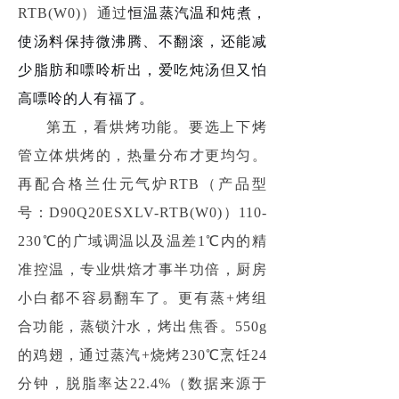
RTB(W0)）通过
恒温蒸汽温和炖煮，
使
汤料保持微沸腾、不翻滚，
还能
减
少脂肪和嘌呤析出，爱吃炖汤但又怕
高嘌呤的人有福了。
第五，看烘烤功能。要选上下烤
管立体烘烤的，热量分布才更均匀。
再配合格兰仕元气炉RTB（产品型
号：D90Q20ESXLV-RTB(W0)）110-
230℃的广域调温以及温差1℃内的精
准控温，专业烘焙才事半功倍，厨房
小白都不容易翻车了。更有蒸+烤组
合功能，蒸锁汁水，烤出焦香。550g
的鸡翅，通过蒸汽+烧烤230℃烹饪24
分钟，脱脂率达22.4%（数据来源于