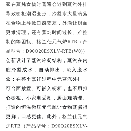
家在蒸炖食物时普遍会遇到蒸汽外排
导致橱柜潮湿变形，冷凝水大量滴落
在食物上导致口感变差，外滴让厨面
更难清理，还有蒸炖时间过长、难控
制的等困扰。格兰仕元气炉RTB（产
品型号：D90Q20ESXLV-RTB(W0)）
创新设计
了
蒸汽冷凝结构，蒸汽在内
腔冷凝成水，自动排出，流入废水
盒
；
在整个
烹饪过程中无蒸汽外排，
可台面放置、可嵌入橱柜
，也不用担
心橱柜
、小家电
受潮，厨面难清理
。
打造
的
恒温微压元气舱
让
食物
蒸煮得
更鲜，口感更佳
。
此外，
格兰仕元气
炉RTB（产品型号：D90Q20ESXLV-