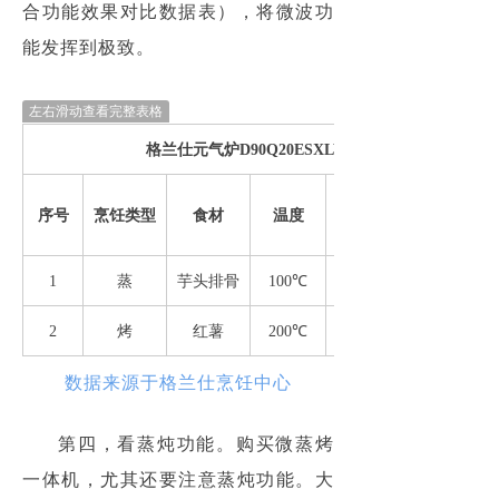
合功能效果对比数据表），将微波功
能发挥到极致。
左右滑动查看完整表格
格兰仕元气炉D90Q20ESXLV-RTB(W0)微plus组
传统模式耗
序号
烹饪类型
食材
温度
1
蒸
芋头排骨
100℃
2
烤
红薯
200℃
数据来源于格兰仕烹饪中心
第四，看蒸炖功能。购买微蒸烤
一体机，尤其还要注意蒸炖功能。大