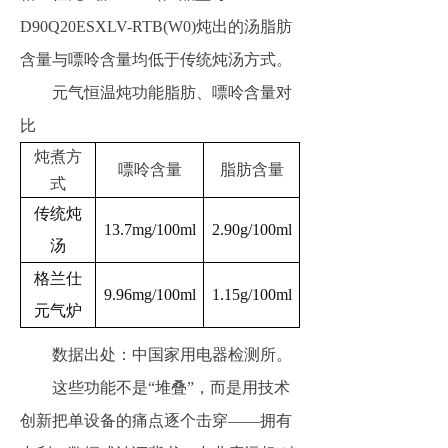
D90Q20ESXLV-RTB(W0)炖出的汤脂肪
含量与嘌呤含量均低于传统炖汤方式。
元气恒温炖功能脂肪、嘌呤含量对
比
炖煮方
嘌呤含量
脂肪含量
式
传统炖
13.7mg/100ml
2.90g/100ml
汤
格兰仕
9.96mg/100ml
1.15g/100ml
元气炉
数据出处：中国家用电器检测所。
这些功能不是“堆叠”，而是用技术
创新把单设备的痛点逐个击穿——拥有