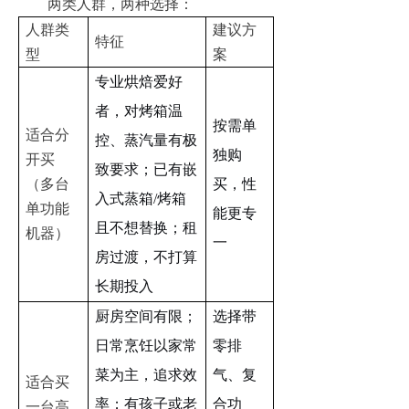
两类人群，两种选择：
人群类
建议方
特征
型
案
专业烘焙爱好
者，对烤箱温
按需单
适合分
控、蒸汽量有极
独购
开买
致要求；已有嵌
（多台
买，性
入式蒸箱/烤箱
单功能
能更专
且不想替换；租
机器）
一
房过渡，不打算
长期投入
厨房空间有限；
选择带
日常烹饪以家常
零排
菜为主，追求效
气
、复
适合买
率；有孩子或老
合功
一台高