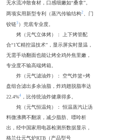
无水流冲散食材，口感细嫩如“桑拿”。
2
两项实用新型专利（蒸汽传输结构
、门
3
铰链
）兜底专业度。
烤（元气立体烤）：​ 上下烤管配
合“1℃精控温技术”，显示屏实时显温，
无需手动翻面也能让烤全鸡外焦里嫩，
专业度不输高端烤箱。
炸（元气滤油炸）：​ 空气炸篮+烤
盘组合滤出多余油脂，炸鸡翅脱脂率达
4
22.4%
，比传统油炸健康得多。
炖（元气恒温炖）：​ 恒温蒸汽让汤
料微沸腾不翻滚，减少脂肪、嘌呤析
出，经中国家用电器检测所数据显示，
格兰仕元气炉RTB（产品型号