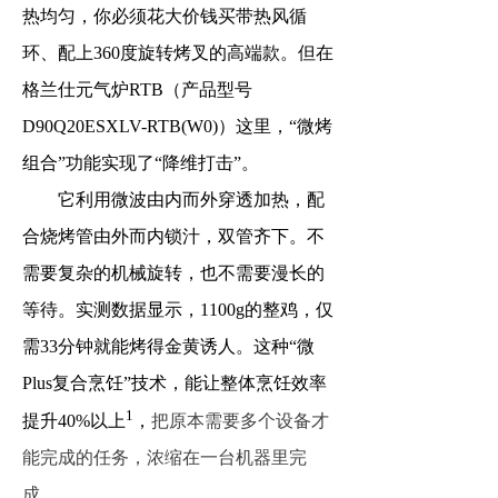
热均匀，你必须花大价钱买带
热风循
环
、
配上
3
60度旋转烤叉
的高端款。但在
格兰仕元气炉RTB（产品型号
D90Q20ESXLV-RTB(W0)）这里，
“微烤
组合”功能
实现了“降维打击”。
它利用微波由内而外穿透加热，配
合烧烤管由外而内锁汁，双管齐下。不
需要复杂的机械旋转，也不需要漫长的
等待。实测数据显示，1100g的整鸡，仅
需33分钟就能烤得金黄诱人。这种
“微
Plus复合烹饪”技术
，能让整体烹饪效率
1
提升40%以上
，
把原本需要多个设备才
能完成的任务，浓缩在一台机器里完
成。