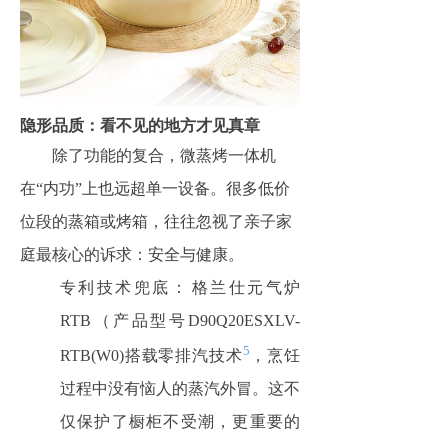
隐形品质：看不见的地方才见真章
除了功能的复合，微蒸烤一体机
在“内功”上也远超单一设备。很多低价
位段的蒸箱或烤箱，往往忽视了亲子家
庭最核心的诉求：
安全与健康。
专利技术兜底：
​格兰仕元气炉
RTB（产品型号D90Q20ESXLV-
5
RTB(W0)搭载
零排
汽
技术
，烹饪
过程中没有恼人的蒸汽外冒。这不
仅保护了橱柜不受潮，更重要的