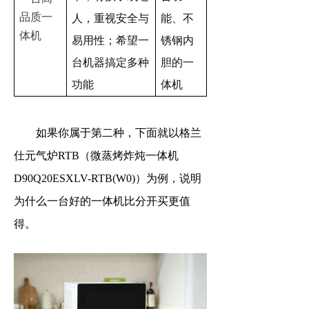
品质一
人，重视安全与
能、不
体机
易用性；希望一
锈钢内
台机器搞
定多种
胆的一
功能
体机
如果你属于第二种，下面就以格兰
仕元气炉
RTB
（微蒸烤炸炖一体机
D90Q20ESXLV-RTB(W0)）为例，说明
为什么一台好的一体机比分开买更值
得。