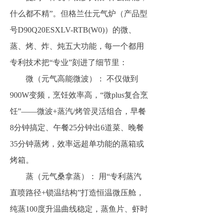
什么都不精”。但格兰仕元气炉（产品型
号D90Q20ESXLV-RTB(W0)）的微、
蒸、烤、炸、炖五大功能，每一个都用
专利技术把“专业”刻进了细节里：
微（元气高能微波）：​ 不仅做到
900W变频，烹饪效率高，“微plus复合烹
饪”——微波+蒸汽/烤管灵活组合，早餐
8分钟搞定、午餐25分钟出6道菜、晚餐
35分钟蒸烤，效率远超单功能的蒸箱或
烤箱。
蒸（元气桑拿蒸）：​ 用“专利蒸汽
直喷路径+锁温结构”打造恒温微压舱，
纯蒸100度升温曲线稳定，蒸鱼片、虾时