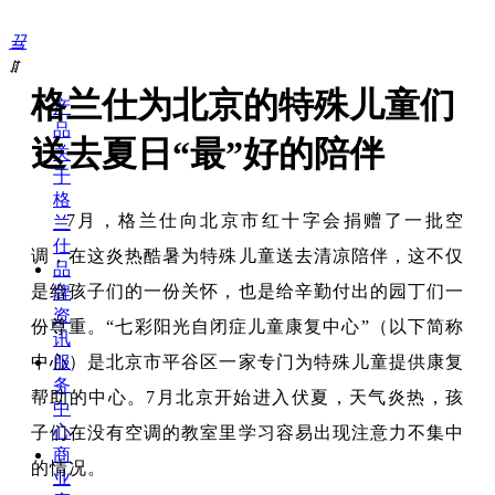
끀
ꁲ
格兰仕为北京的特殊儿童们
产
品
送去夏日“最”好的陪伴
关
于
格
7月，格兰仕向北京市红十字会捐赠了一批空
兰
仕
调，在这炎热酷暑为特殊儿童送去清凉陪伴，这不仅
品
是给孩子们的一份关怀，也是给辛勤付出的园丁们一
牌
资
份尊重。“七彩阳光自闭症儿童康复中心”（以下简称
讯
中心）是北京市平谷区一家专门为特殊儿童提供康复
服
务
帮助的中心。7月北京开始进入伏夏，天气炎热，孩
中
心
子们在没有空调的教室里学习容易出现注意力不集中
商
的情况。
业