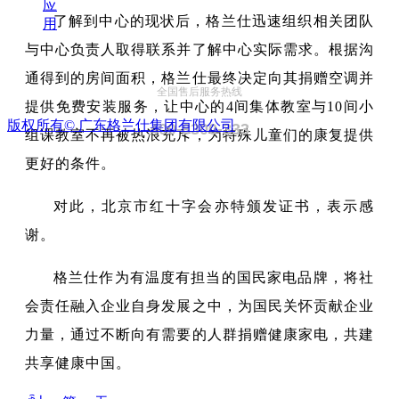
应
了解到中心的现状后，格兰仕迅速组织相关团队
用
与中心负责人取得联系并了解中心实际需求。根据沟
通得到的房间面积，格兰仕最终决定向其捐赠空调并
全国售后服务热线
提供免费安装服务，让中心的4间集体教室与10间小
版权所有©
广东格兰仕集团有限公司
400-8300-333
组课教室不再被热浪充斥，为特殊儿童们的康复提供
更好的条件。
对此，北京市红十字会亦特颁发证书，表示感
谢。
格兰仕作为有温度有担当的国民家电品牌，将社
会责任融入企业自身发展之中，为国民关怀贡献企业
力量，通过不断向有需要的人群捐赠健康家电，共建
共享健康中国。