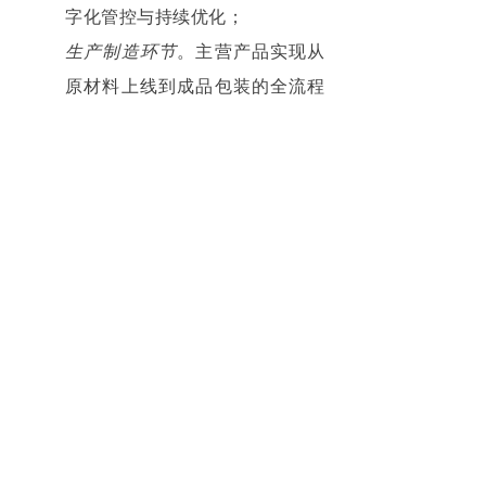
字化管控与持续优化；
生产制造环节
。主营产品实现从
原材料上线到成品包装的全流程
自动化、智能化作业，关键设备
数控率、联网率均超过90%；
运营管理环节
。打通研发、生
产、供应链、销售与服务体系的
数据壁垒，构建智慧生态产业链
协同场景，实现端到端的信息共
享与高效协同。
创新是发展的第一动力，格兰仕
长期坚持自主创新和核心配套，走出
了一条高度自主可控的全产业链发展
道路，稳健推进全产业链数字化、智